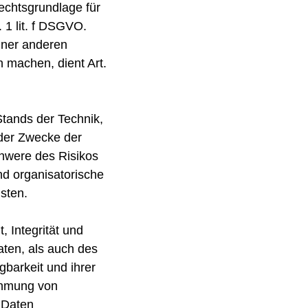
Rechtsgrundlage für
 1 lit. f DSGVO.
einer anderen
 machen, dient Art.
tands der Technik,
der Zwecke der
chwere des Risikos
nd organisatorische
sten.
 Integrität und
ten, als auch des
gbarkeit und ihrer
ehmung von
 Daten