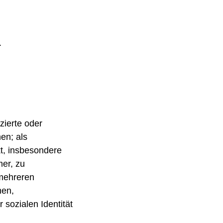
.
zierte oder
en; als
kt, insbesondere
er, zu
 mehreren
hen,
 sozialen Identität