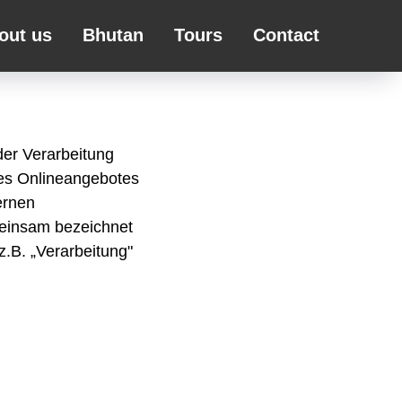
out us
Bhutan
Tours
Contact
der Verarbeitung
es Onlineangebotes
ernen
meinsam bezeichnet
z.B. „Verarbeitung"