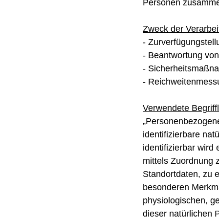
Personen zusammen
Zweck der Verarbei
- Zurverfügungstell
- Beantwortung von
- Sicherheitsmaßn
- Reichweitenmess
Verwendete Begriffl
„Personenbezogene D
identifizierbare na
identifizierbar wir
mittels Zuordnung
Standortdaten, zu 
besonderen Merkmal
physiologischen, ge
dieser natürlichen 