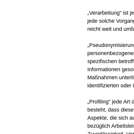
„Verarbeitung" ist 
jede solche Vorga
reicht weit und um
„Pseudonymisierung
personenbezogenen 
spezifischen betro
Informationen geso
Maßnahmen unterlie
identifizierten ode
„Profiling" jede Ar
besteht, dass die
Aspekte, die sich 
bezüglich Arbeitsle